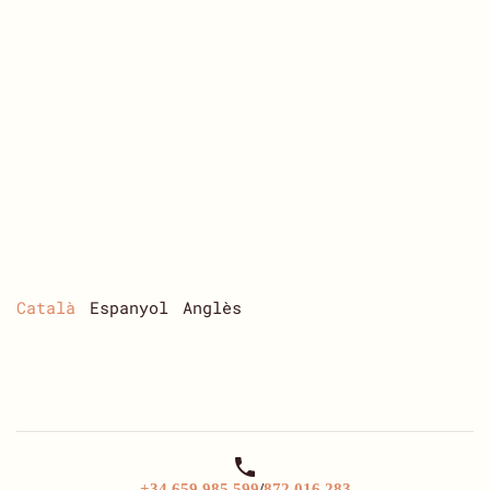
NATURAL
TER
FRESER
Català
Espanyol
Anglès

+34 659 985 599
/
872 016 283