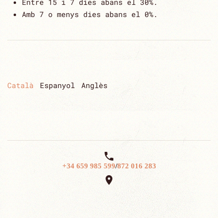
Entre 15 i 7 dies abans el 30%.
Amb 7 o menys dies abans el 0%.
Català
Espanyol
Anglès

+34 659 985 599
/
872 016 283
